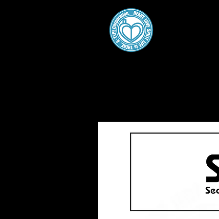
A・
Home
About
Gallery
Work