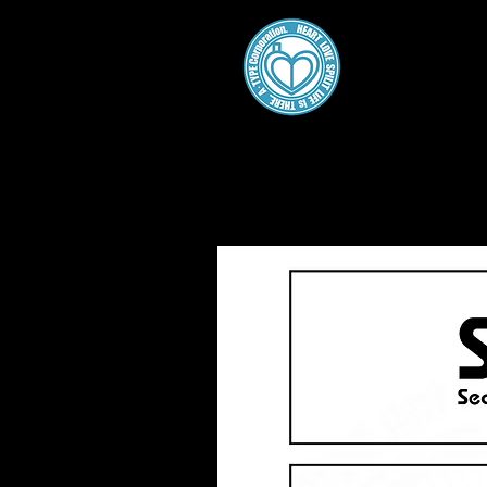
A・
Home
About
Gallery
Work