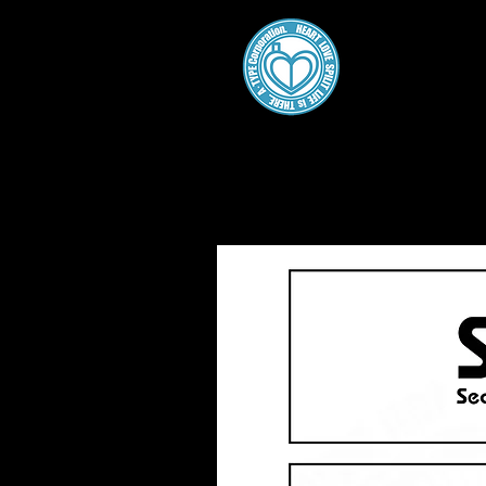
A・
Home
About
Gallery
Work