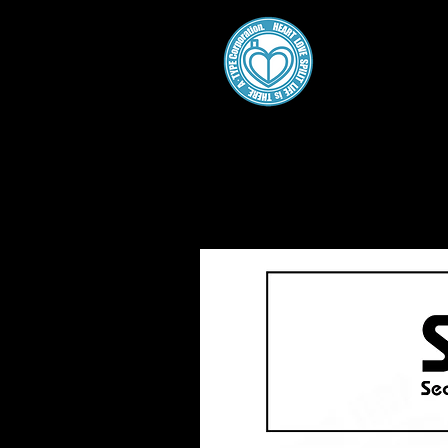
A・
Home
About
Gallery
Work