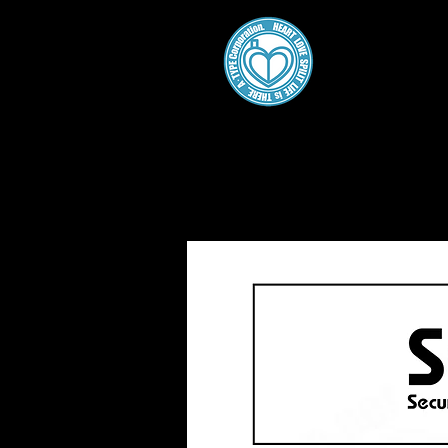
A・
Home
About
Gallery
Work