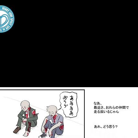
A・TYPEcor
Gallery
Works
X（Twitter）
YOUTUBE