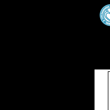
Home
About