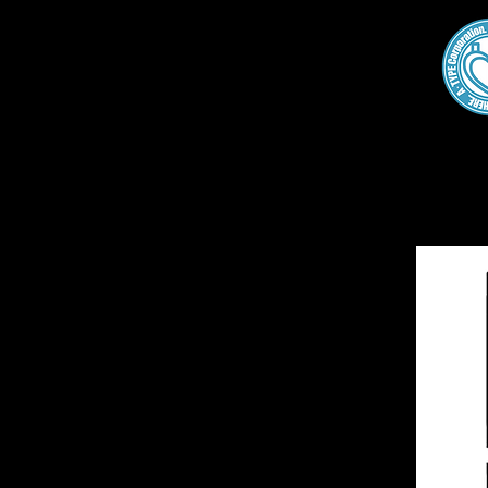
Home
About