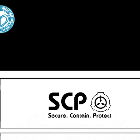
A・TYPEcor
Gallery
Works
X（Twitter）
YOUTUBE