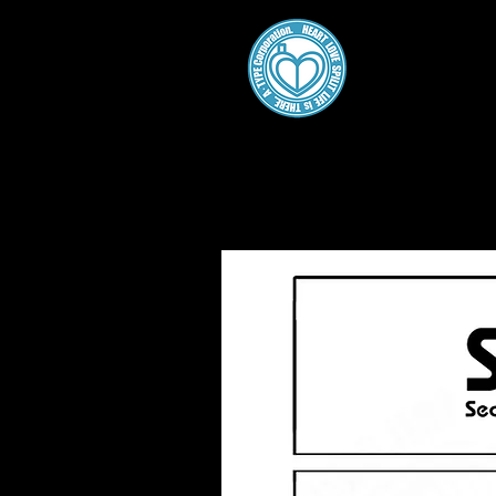
A・
Home
About
Gallery
Work